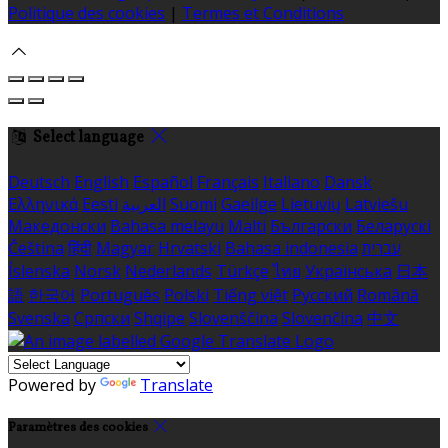
Politique des cookies
|
Termes et Conditions
Select language
Deutsch
English
Español
Français
Italiano
Dansk
Ελληνικά
Eesti
العربية
Suomi
Gaeilge
Lietuvių
Latviešu
Македонски
Bahasa melayu
Malti
Български
Беларускі
Čeština
हिंदी
Magyar
Hrvatski
Bahasa indonesia
עברית
Íslenska
Norsk
Nederlands
Türkçe
ไทย
Українська
日本
語
한국어
Português
Polski
Tiếng việt
Русский
Română
Svenska
Српски
Shqipe
Slovenščina
Slovenčina
中文
Powered by
Translate
Paramètres des cookies