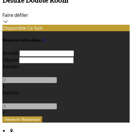
Deluxe Double Room
Faire défiler
Disponible Ce Soir
Réservez votre séjour
Arrivée
Départ
Adultes
-
+
Enfants
-
+