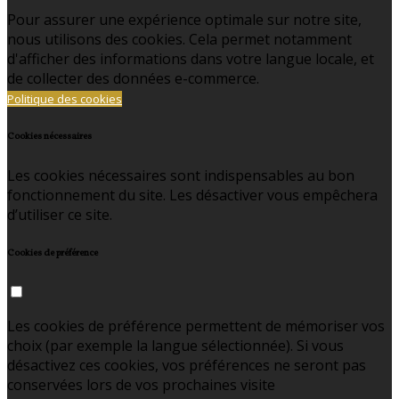
Pour assurer une expérience optimale sur notre site,
nous utilisons des cookies. Cela permet notamment
d'afficher des informations dans votre langue locale, et
de collecter des données e-commerce.
Politique des cookies
Cookies nécessaires
Les cookies nécessaires sont indispensables au bon
fonctionnement du site. Les désactiver vous empêchera
d’utiliser ce site.
Cookies de préférence
Les cookies de préférence permettent de mémoriser vos
choix (par exemple la langue sélectionnée). Si vous
désactivez ces cookies, vos préférences ne seront pas
conservées lors de vos prochaines visite