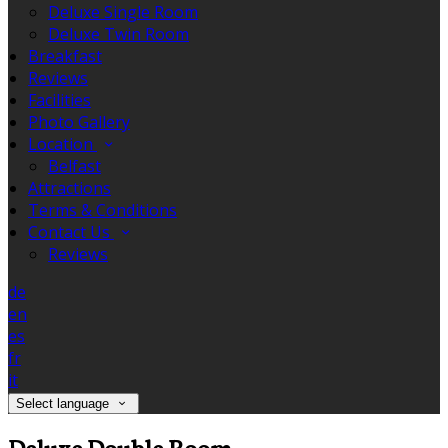
Deluxe Single Room
Deluxe Twin Room
Breakfast
Reviews
Facilities
Photo Gallery
Location
Belfast
Attractions
Terms & Conditions
Contact Us
Reviews
de
en
es
fr
it
Select language