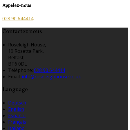
Appelez-nous
028 90 644414
Contactez nous
Roseleigh House,
19 Rosetta Park,
Belfast,
BT6 0DL
Téléphone
:
028 90 644414
Email:
info@roseleighhouse.co.uk
Language
Deutsch
English
Español
Français
Italiano