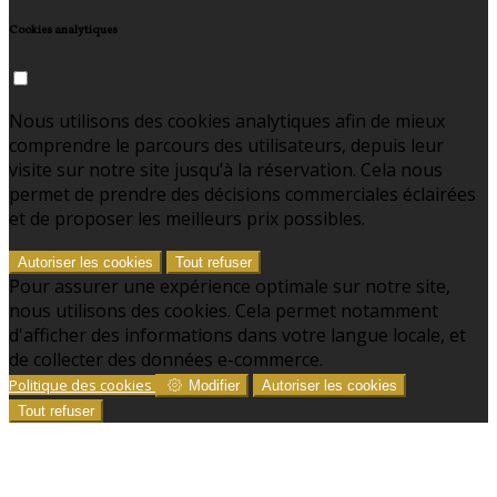
Cookies analytiques
Nous utilisons des cookies analytiques afin de mieux
comprendre le parcours des utilisateurs, depuis leur
visite sur notre site jusqu’à la réservation. Cela nous
permet de prendre des décisions commerciales éclairées
et de proposer les meilleurs prix possibles.
Autoriser les cookies
Tout refuser
Pour assurer une expérience optimale sur notre site,
nous utilisons des cookies. Cela permet notamment
d'afficher des informations dans votre langue locale, et
de collecter des données e-commerce.
Politique des cookies
Modifier
Autoriser les cookies
Tout refuser