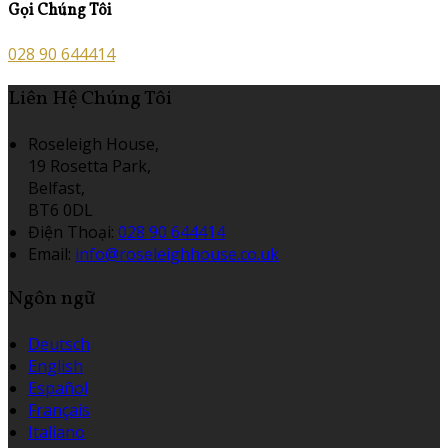
Gọi Chúng Tôi
028 90 644414
Liên Hệ Chúng Tôi
Roseleigh House,
19 Rosetta Park,
Belfast,
BT6 0DL
Điện Thoại
:
028 90 644414
Email:
info@roseleighhouse.co.uk
Ngôn ngữ
Deutsch
English
Español
Français
Italiano