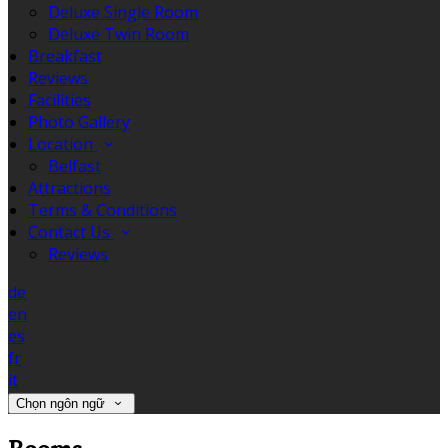
Deluxe Single Room
Deluxe Twin Room
Breakfast
Reviews
Facilities
Photo Gallery
Location
Belfast
Attractions
Terms & Conditions
Contact Us
Reviews
de
en
es
fr
it
Chọn ngôn ngữ