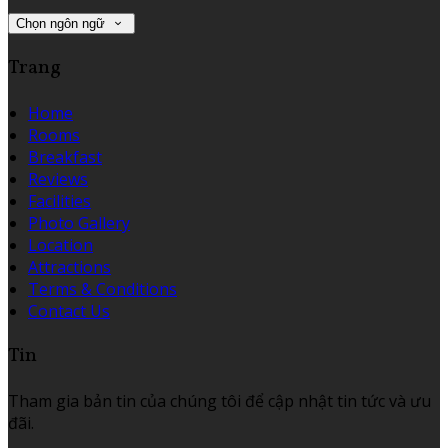
Chọn ngôn ngữ
Trang
Home
Rooms
Breakfast
Reviews
Facilities
Photo Gallery
Location
Attractions
Terms & Conditions
Contact Us
Tin
Tham gia bản tin của chúng tôi để cập nhật tin tức và ưu
đãi.