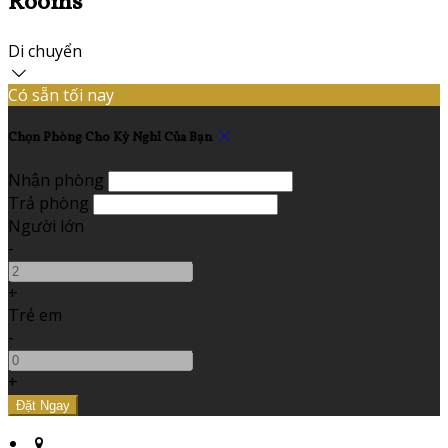
Rooms
Di chuyển
Có sẵn tối nay
Chọn Phòng Cho Kỳ Nghỉ Của Bạn
Nhận phòng
Trả phòng
Người lớn
-
+
Trẻ em
-
+