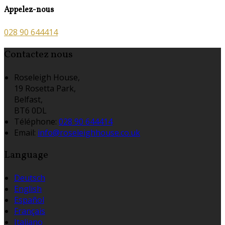
Appelez-nous
028 90 644414
Contactez nous
Roseleigh House,
19 Rosetta Park,
Belfast,
BT6 0DL
Téléphone
:
028 90 644414
Email:
info@roseleighhouse.co.uk
Language
Deutsch
English
Español
Français
Italiano