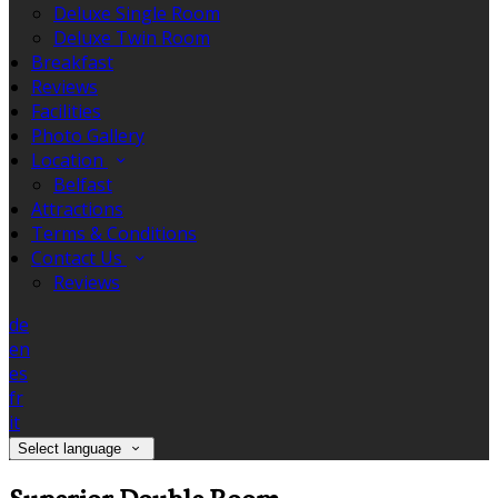
Deluxe Single Room
Deluxe Twin Room
Breakfast
Reviews
Facilities
Photo Gallery
Location
Belfast
Attractions
Terms & Conditions
Contact Us
Reviews
de
en
es
fr
it
Select language