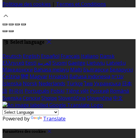
Politique des cookies
|
Termes et Conditions
Select language
Deutsch
English
Español
Français
Italiano
Dansk
Ελληνικά
Eesti
العربية
Suomi
Gaeilge
Lietuvių
Latviešu
Македонски
Bahasa melayu
Malti
Български
Беларускі
Čeština
हिंदी
Magyar
Hrvatski
Bahasa indonesia
עברית
Íslenska
Norsk
Nederlands
Türkçe
ไทย
Українська
日本
語
한국어
Português
Polski
Tiếng việt
Русский
Română
Svenska
Српски
Shqipe
Slovenščina
Slovenčina
中文
Powered by
Translate
Paramètres des cookies