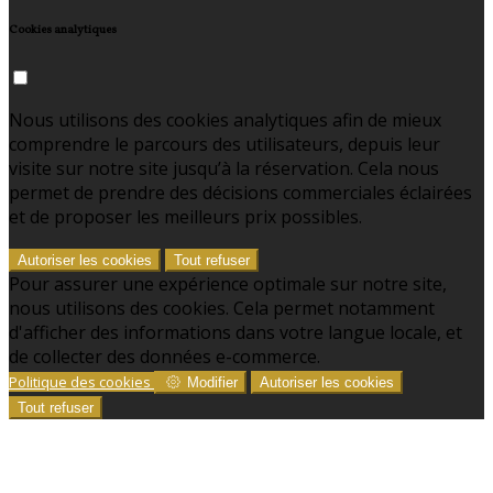
Cookies analytiques
Nous utilisons des cookies analytiques afin de mieux
comprendre le parcours des utilisateurs, depuis leur
visite sur notre site jusqu’à la réservation. Cela nous
permet de prendre des décisions commerciales éclairées
et de proposer les meilleurs prix possibles.
Autoriser les cookies
Tout refuser
Pour assurer une expérience optimale sur notre site,
nous utilisons des cookies. Cela permet notamment
d'afficher des informations dans votre langue locale, et
de collecter des données e-commerce.
Politique des cookies
Modifier
Autoriser les cookies
Tout refuser