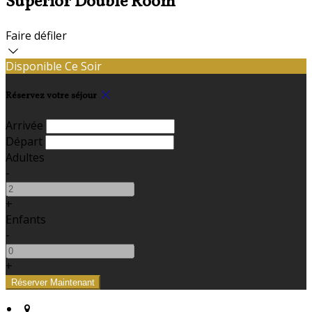
Superior Double Room
Faire défiler
Disponible Ce Soir
Réservez votre séjour
Arrivée
Départ
Adultes
-
+
Enfants
-
+