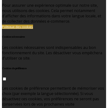
Pour assurer une expérience optimale sur notre site,
nous utilisons des cookies. Cela permet notamment
d'afficher des informations dans votre langue locale, et
de collecter des données e-commerce.
Politique des cookies
Cookies nécessaires
Les cookies nécessaires sont indispensables au bon
fonctionnement du site. Les désactiver vous empêchera
d’utiliser ce site.
Cookies de préférence
Les cookies de préférence permettent de mémoriser vos
choix (par exemple la langue sélectionnée). Si vous
désactivez ces cookies, vos préférences ne seront pas
conservées lors de vos prochaines visite